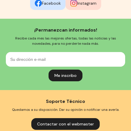
Facebook
Instagram
¡Permanezcan informados!
Recibe cada mes las mejores ofertas, todas las noticias y las
novedades, para no perderte nada más.
Su
dirección
e-
mail
Soporte Técnico
Quedamos a su disposición. Dar su opinión o notificar una avería.
Contactar con el webmaster