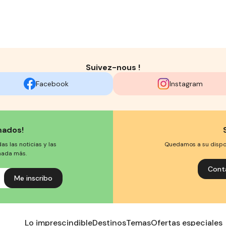
Suivez-nous !
Facebook
Instagram
mados!
s las noticias y las
Quedamos a su disposi
nada más.
Cont
Lo imprescindible
Destinos
Temas
Ofertas especiales