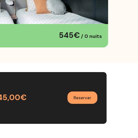
545€
/ 0 nuits
45,00€
Reservar