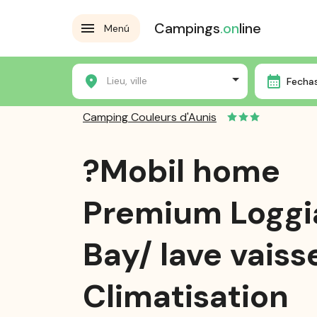
Campings
.on
line
Menú
Home
Les campings
Camping Couleurs d'Aunis
Lieu, ville
Fechas
Camping Couleurs d'Aunis
?Mobil home
Premium Loggi
Bay/ lave vaisse
Climatisation