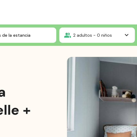
?Mobil home Premium Loggia Bay/ lave vaisselle + Climatisation
 de la estancia
2
adultos -
0
niños
a
lle +