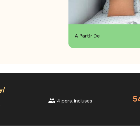
A Partir De
y/
5
group
4 pers. incluses
,