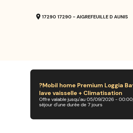
location_on
17290 17290 - AIGREFEUILLE D AUNIS
?Mobil home Premium Loggia Ba
lave vaisselle + Climatisation
Offre valable jusqu'au 05/09/2026 - 00:00
séjour d'une durée de 7 jours