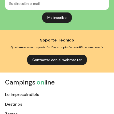
dirección
e-
mail
Soporte Técnico
Quedamos a su disposición. Dar su opinión o notificar una avería.
Contactar con el webmaster
Campings
.on
line
Lo imprescindible
Destinos
Temas