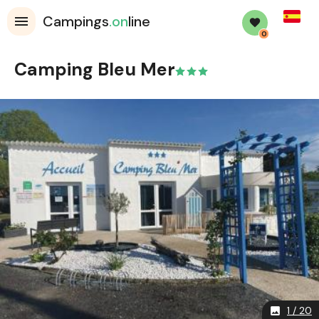
Spanis
Campings
.on
line
0
Camping Bleu Mer
1 / 20
image