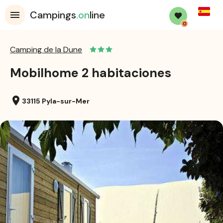
Spanis
Campings
.on
line
0
Camping de la Dune
Mobilhome 2 habitaciones
location_on
33115 Pyla-sur-Mer