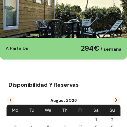
294€
A Partir De
/ semana
Disponibilidad Y Reservas
August
2026
Mo
Tu
We
Th
Fr
Sa
Su
1
2