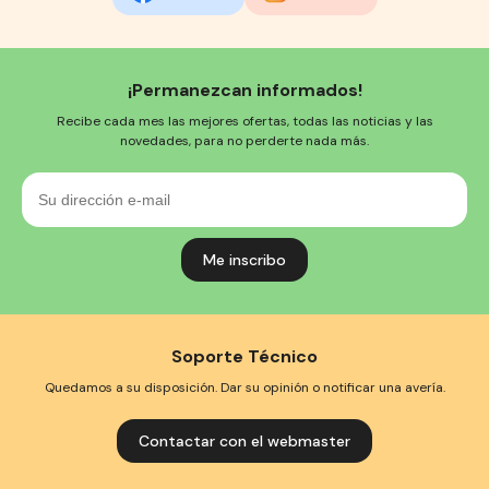
¡Permanezcan informados!
Recibe cada mes las mejores ofertas, todas las noticias y las
novedades, para no perderte nada más.
Su
dirección
e-
mail
Soporte Técnico
Quedamos a su disposición. Dar su opinión o notificar una avería.
Contactar con el webmaster