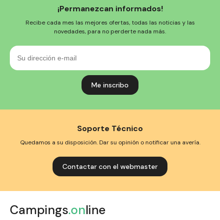
¡Permanezcan informados!
Recibe cada mes las mejores ofertas, todas las noticias y las
novedades, para no perderte nada más.
Su
dirección
e-
mail
Soporte Técnico
Quedamos a su disposición. Dar su opinión o notificar una avería.
Contactar con el webmaster
Campings
.on
line