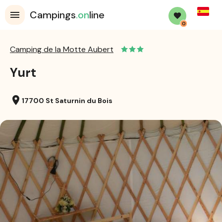
Spanis
Campings
.on
line
0
Camping de la Motte Aubert
Yurt
location_on
17700 St Saturnin du Bois