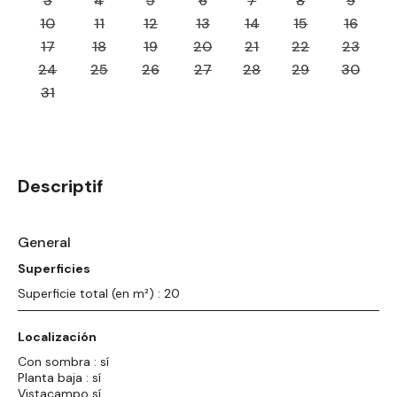
3
4
5
6
7
8
9
10
11
12
13
14
15
16
17
18
19
20
21
22
23
24
25
26
27
28
29
30
31
Descriptif
General
Superficies
Superficie total (en m²) : 20
Localización
Con sombra : sí
Planta baja : sí
Vistacampo sí