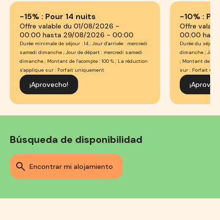
-15% : Pour 14 nuits
-10% : Po
Offre valable du 01/08/2026 -
Offre valab
00:00 hasta 29/08/2026 - 00:00
00:00 hast
Durée minimale de séjour : 14 ; Jour d'arrivée : mercredi
Durée du séjour :
samedi dimanche ; Jour de départ : mercredi samedi
dimanche ; Jour 
dimanche ; Montant de l'acompte : 100 % ; La réduction
; Montant de l'ac
s'applique sur : Forfait uniquement
sur : Forfait un
¡aprovecho!
¡aprovec
Búsqueda de disponibilidad
encontrar mi alojamiento