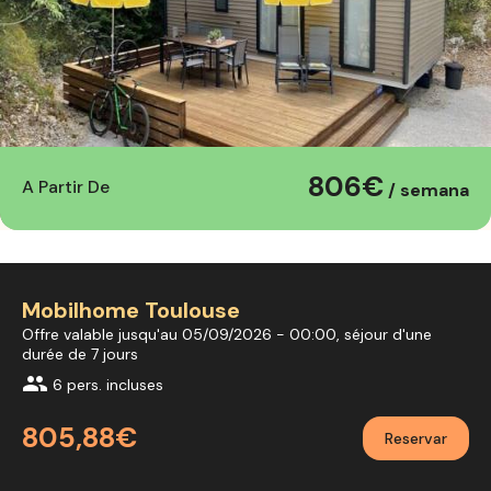
806€
A Partir De
/ semana
Mobilhome Toulouse
Offre valable jusqu'au 05/09/2026 - 00:00, séjour d'une
durée de 7 jours
group
6 pers. incluses
805,88€
Reservar