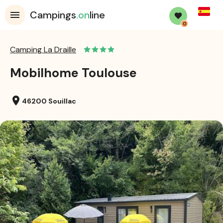
Spanis
Campings
.on
line
0
Camping La Draille
Mobilhome Toulouse
location_on
46200 Souillac