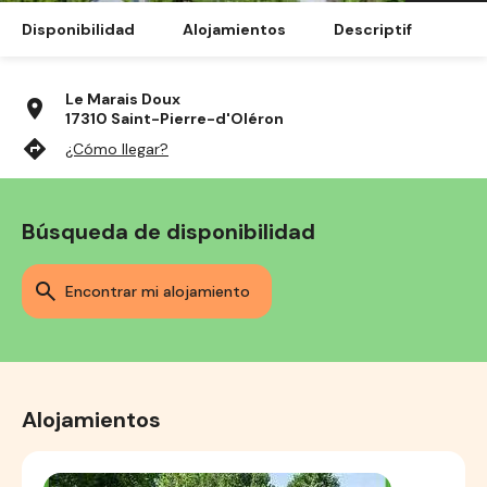
Disponibilidad
Alojamientos
Descriptif
Le Marais Doux
location_on
17310 Saint-Pierre-d'Oléron
directions
¿Cómo llegar?
Búsqueda de disponibilidad
encontrar mi alojamiento
Alojamientos