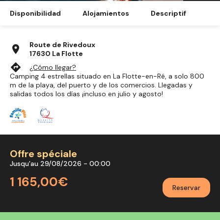
Disponibilidad
Alojamientos
Descriptif
Route de Rivedoux
location_on
17630 La Flotte
directions
¿Cómo llegar?
Camping 4 estrellas situado en La Flotte-en-Ré, a solo 800
m de la playa, del puerto y de los comercios. Llegadas y
salidas todos los días ¡incluso en julio y agosto!
Offre spéciale
Jusqu'au 29/08/2026 - 00:00
1 165,00€
Reservar