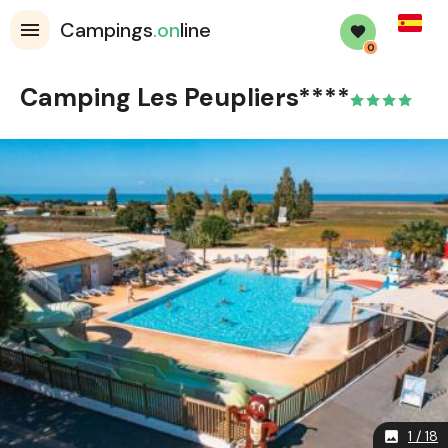
Spanis
Campings
.on
line
0
Camping Les Peupliers****
1 / 18
image