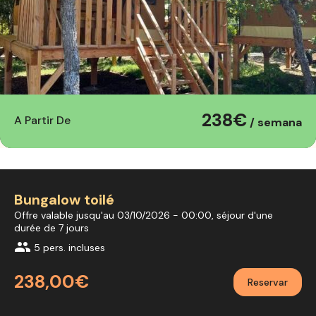
238€
A Partir De
/ semana
Bungalow toilé
Offre valable jusqu'au 03/10/2026 - 00:00, séjour d'une
durée de 7 jours
group
5 pers. incluses
238,00€
Reservar