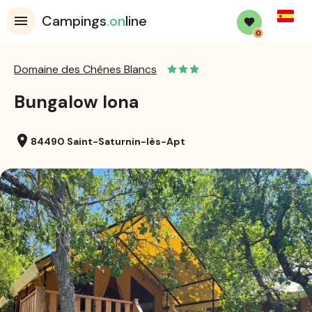
Spanis
Campings
.on
line
0
Domaine des Chênes Blancs
Bungalow lona
location_on
84490 Saint-Saturnin-lès-Apt