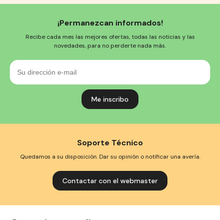
¡Permanezcan informados!
Recibe cada mes las mejores ofertas, todas las noticias y las
novedades, para no perderte nada más.
Su
dirección
e-
mail
Soporte Técnico
Quedamos a su disposición. Dar su opinión o notificar una avería.
Contactar con el webmaster