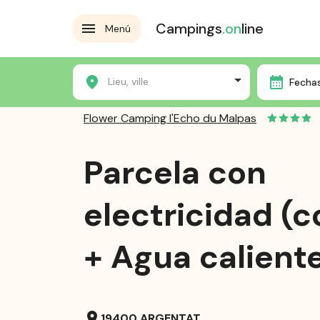
Campings
.on
line
Menú
Home
Los campings
Flower Camping l'Echo du Mal
Lieu, ville
Fechas
Flower Camping l'Echo du Malpas
Parcela con
electricidad (
+ Agua calient
location_on
19400 ARGENTAT