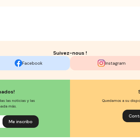
Suivez-nous !
Facebook
Instagram
mados!
s las noticias y las
Quedamos a su disposi
nada más.
Cont