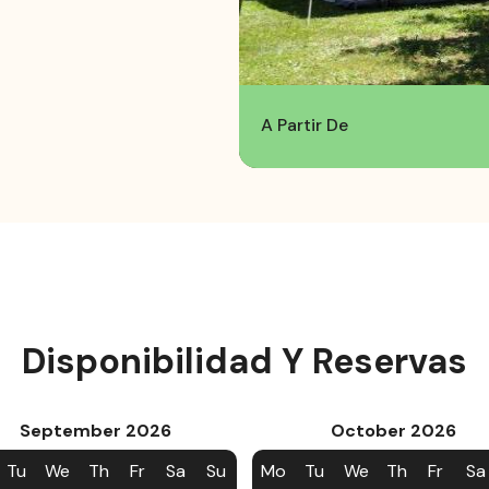
A Partir De
Disponibilidad Y Reservas
September
2026
October
2026
Tu
We
Th
Fr
Sa
Su
Mo
Tu
We
Th
Fr
Sa