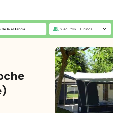
pas
Parcela con electricidad (coche + Agua caliente)
 de la estancia
2
adultos -
0
niños
coche
e)