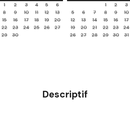
1
2
3
4
5
6
1
2
3
8
9
10
11
12
13
5
6
7
8
9
10
15
16
17
18
19
20
12
13
14
15
16
17
22
23
24
25
26
27
19
20
21
22
23
24
29
30
26
27
28
29
30
31
Descriptif