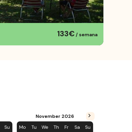
133€
/ semana
November
2026
Su
Mo
Tu
We
Th
Fr
Sa
Su