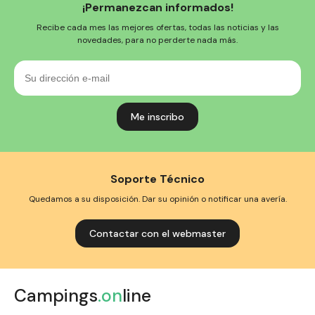
¡Permanezcan informados!
Recibe cada mes las mejores ofertas, todas las noticias y las
novedades, para no perderte nada más.
Su
dirección
e-
mail
Soporte Técnico
Quedamos a su disposición. Dar su opinión o notificar una avería.
Contactar con el webmaster
Campings
.on
line