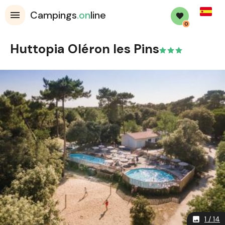
Spanis
Campings
.on
line
0
Huttopia Oléron les Pins
1 / 14
image