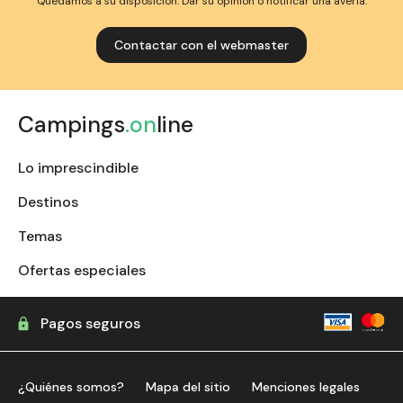
Quedamos a su disposición. Dar su opinión o notificar una avería.
Contactar con el webmaster
Campings
.on
line
Lo imprescindible
Destinos
Temas
Ofertas especiales
Pagos seguros
¿Quiénes somos?
Mapa del sitio
Menciones legales