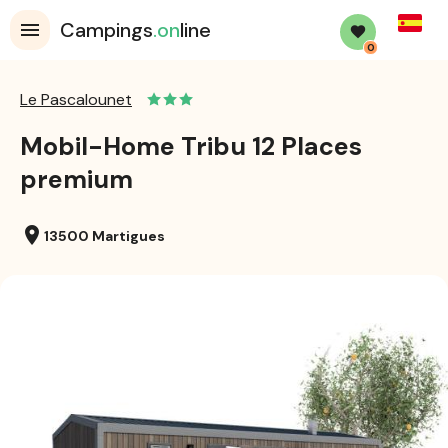
Spanis
Campings
.on
line
0
Le Pascalounet
Mobil-Home Tribu 12 Places
premium
location_on
13500 Martigues