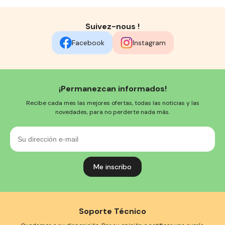
Suivez-nous !
Facebook
Instagram
¡Permanezcan informados!
Recibe cada mes las mejores ofertas, todas las noticias y las
novedades, para no perderte nada más.
Su
dirección
e-
mail
Soporte Técnico