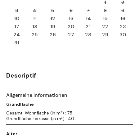
1
2
3
4
5
6
7
8
9
10
11
12
13
14
15
16
17
18
19
20
21
22
23
24
25
26
27
28
29
30
31
Descriptif
Allgemeine Informationen
Grundfläche
Gesamt-Wohnfläche (in m²) : 75
Grundfläche Terrasse (in m²) : 40
Alter