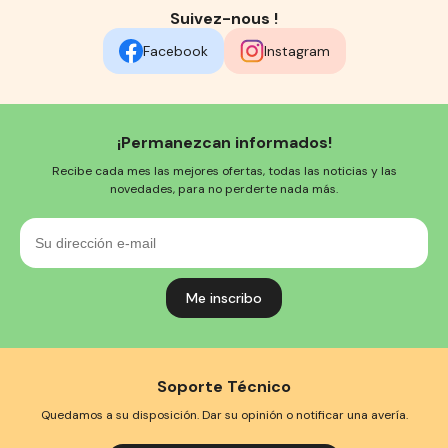
Suivez-nous !
Facebook
Instagram
¡Permanezcan informados!
Recibe cada mes las mejores ofertas, todas las noticias y las
novedades, para no perderte nada más.
Su
dirección
e-
mail
Soporte Técnico
Quedamos a su disposición. Dar su opinión o notificar una avería.