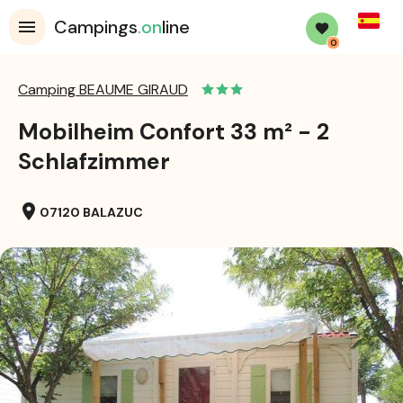
Spanis
Campings
.on
line
0
Camping BEAUME GIRAUD
Mobilheim Confort 33 m² - 2
Schlafzimmer
location_on
07120 BALAZUC