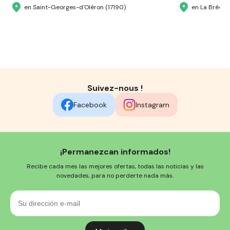
en Saint-Georges-d'Oléron (17190)
en La Brée-l
Suivez-nous !
Facebook
Instagram
¡Permanezcan informados!
Recibe cada mes las mejores ofertas, todas las noticias y las
novedades, para no perderte nada más.
Su
dirección
e-
mail