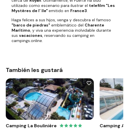
cerca de
Royan
. Últimamente, el Fuerte ha sido
utilizado como escenario para ilustrar el
telefilm "Les
Mystères de l' île"
emitido en
France3
.
Haga felices a sus hijos, venga y descubra el famoso
"barco de piedras"
emblemático del
Charente
Marítimo
, y viva una experiencia inolvidable durante
sus
vacaciones
, reservando su camping en
campings.online.
También les gustará
Camping La Boulinière
Camping Ant