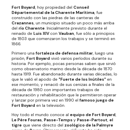
Fort Boyard
, hoy propiedad del
Conseil
Départemental de la Charente Marítima
, fue
construido con las piedras de las canteras de
Crazannes
, un municipio situado un poco más arriba
del
río Charente
. Inicialmente previsto durante el
reinado de
Luis XIV
con
Vauban
, fue sólo a principios
de 1803 que comenzaron los trabajos y se terminó en
1866.
Primero una
fortaleza de defensa militar
, luego una
prisión,
Fort Boyard
vivió varios períodos durante su
historia. Por ejemplo, pocas personas saben que sirvió
como observatorio marino desde la década de 1870
hasta 1919. Fue abandonado durante varias décadas, lo
que le valió el apodo de
"Fuerte de los Inútiles"
en
ese momento, y renació de sus cenizas a finales de la
década de 1980 con importantes trabajos de
restauración y rehabilitación que le permitieron operar
y lanzar por primera vez en 1990 el
famoso juego de
Fort Boyard
en la televisión.
Hoy todo el mundo conoce al
equipo de Fort Boyard
,
Le Père Fouras
,
Passe-Temps
y
Passe-Partout
,
el
tigre
que viene directo del
zoológico de la Palmyre