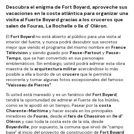
Descubra el enigma de Fort Boyard, aproveche sus
vacaciones en la costa atlántica para organizar una
visita al Fuerte Boyard gracias a los cruceros que
salen de Fouras, La Rochelle o Ile d' Oléron.
El
Fort Boyard
no está abierto al público para una visita al
interior del fuerte, y nunca podrá descubrir sus secretos
mejor que viendo el programa del mismo nombre en
France
Télévision
y siendo guiado por
Passe-Partout
y
Passe-
Temps
, que se han convertido en sus personajes
emblemáticos. Sin embargo, usted podrá admirar esta obra
maestra de la
arquitectura militar
acercándose lo más
posible a ella a bordo de un
crucero
que le permitirá
recorrerla y tomar algunas fotos excepcionales del famoso
"Vaisseau de Pierres"
.
Si usted está mareado y es un fanático del
Fort Boyard
,
tendrá la oportunidad de admirar el Fuerte de los Inútiles,
como se le apodó en un tiempo, Pasear por la
costa
Charente-Marítima
y hacer escala en los principales
miradores de
Fouras
, desde el
faro de Chassiron
en
Ile d'
Oléron
y casi toda la costa este de la isla, desde
Boyardville
, por supuesto, la comuna que sirvió de "campo
base" al inicio del proyecto de construcción de
Fort Boyard