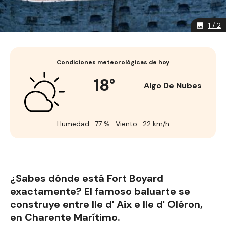
1 / 2
image
Condiciones meteorológicas de hoy
18°
Algo De Nubes
Humedad : 77 % · Viento : 22 km/h
¿Sabes dónde está Fort Boyard
exactamente? El famoso baluarte se
construye entre Ile d' Aix e Ile d' Oléron,
en Charente Marítimo.